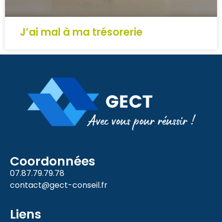
J’ai mal à ma trésorerie
Coordonnées
07.87.79.79.78
contact@gect-conseil.fr
Liens